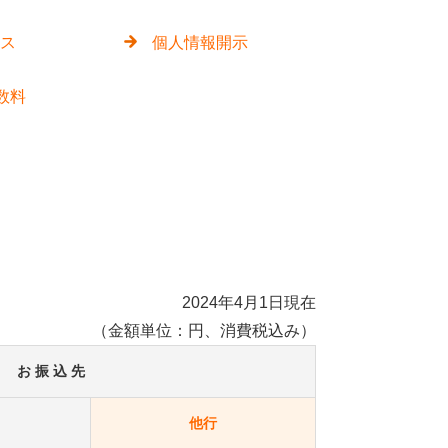
ビス
個人情報開示
数料
2024年4月1日現在
（金額単位：円、消費税込み）
お 振 込 先
他行