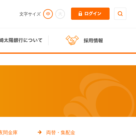
夜間金庫
両替・集配金