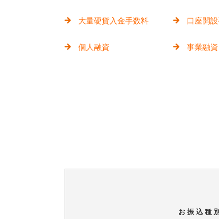
大量硬貨入金手数料
口座開設
個人融資
事業融資
お 振 込 種 