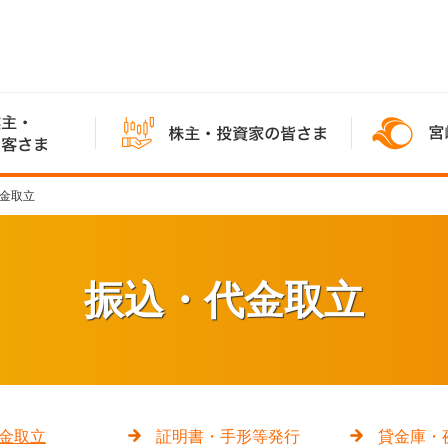
金取立
振込・代金取立
金取立
証明書・手形等発行
貸金庫・