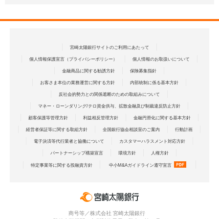
宮崎太陽銀行サイトのご利用にあたって
個人情報保護宣言（プライバシーポリシー）
個人情報のお取扱いについて
金融商品に関する勧誘方針
保険募集指針
お客さま本位の業務運営に関する方針
内部統制に係る基本方針
反社会的勢力との関係遮断のための取組みについて
マネー・ローンダリング/テロ資金供与、拡散金融及び制裁違反防止方針
顧客保護等管理方針
利益相反管理方針
金融円滑化に関する基本方針
経営者保証等に関する取組方針
全国銀行協会相談室のご案内
行動計画
電子決済等代行業者と協働について
カスタマーハラスメント対応方針
パートナーシップ構築宣言
環境方針
人権方針
特定事業等に関する投融資方針
中小M&Aガイドライン遵守宣言
商号等／株式会社 宮崎太陽銀行