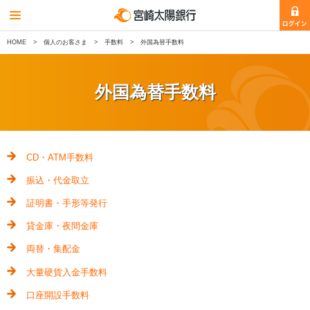
HOME
個人のお客さま
手数料
外国為替手数料
外国為替手数料
CD・ATM手数料
振込・代金取立
証明書・手形等発行
貸金庫・夜間金庫
両替・集配金
大量硬貨入金手数料
口座開設手数料