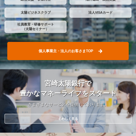
太陽ビジネスクラブ
法人VISAカード
社員教育・
研修サポート
（太陽セミナー）
個人事業主・法人のお客さまTOP
宮崎太陽銀行で
豊かなマネーライフをスタート
さまざまなサービスを提供しております。
くわしく見る