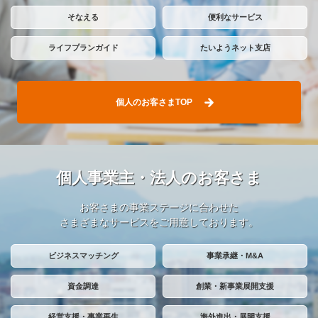
そなえる
便利なサービス
ライフプランガイド
たいようネット支店
個人のお客さまTOP
個人事業主・法人の
お客さま
お客さまの事業ステージに合わせた
さまざまなサービスをご用意しております。
ビジネスマッチング
事業承継・M&A
資金調達
創業・新事業展開支援
経営支援・事業再生
海外進出・展開支援