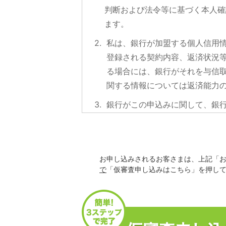
判断および法令等に基づく本人確
ます。
2.
私は、銀行が加盟する個人信用
登録される契約内容、返済状況
る場合には、銀行がそれを与信
関する情報については返済能力
3.
銀行がこの申込みに関して、銀
機関に1年を超えない期間登録
4.
前2項に規定する個人信用情報
す。
お申し込みされるお客さまは、上記「
で
「仮審査申し込みはこちら」を押し
（1）
銀行が加盟する個人信用
全国銀行個人信用情報セ
https://www.zenginkyo.