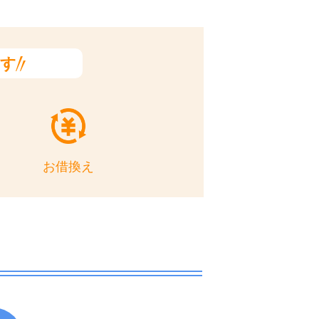
ます
お借換え