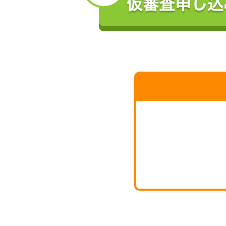
TEL 03-3214-5020
TEL 0120-540-558
（株）日本信用情報機構（J
https://www.jicc.co.jp/
TEL 0570-055-955
（2）
同機関と提携する個人信
（株）シー・アイ・シー
https://www.cic.co.jp/
TEL 0570-666-414
5.
私は、銀行が、株式会社クレデ
弁済完了後含む。）のために必