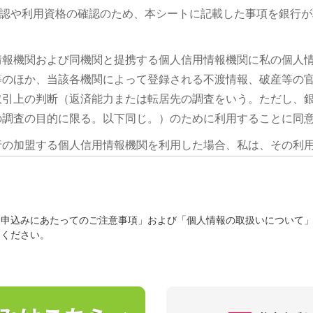
認や利用資格の確認のため、本シートに記載した事項を銀行が
情報機関および同機関と提携する個人信用情報機関に私の個人
等のほか、当該各機関によって登録される不渡情報、破産等の
取引上の判断（返済能力または転居先の調査をいう。ただし、
の調査の目的に限る。以下同じ。）のために利用することに同
行の加盟する個人信用情報機関を利用した場合、私は、その利
され、同機関の加盟会員によって自己の与信取引上の判断のため
機関は次のとおりです。各機関の加盟資格、会員名等は各機関の
お申込みにあたってのご注意事項」および「個人情報の取扱いについて
てください。
情報機関
ンター
or.jp/pcic/