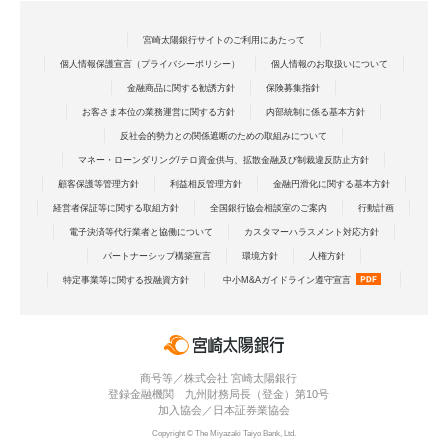
宮崎太陽銀行サイトのご利用にあたって
個人情報保護宣言（プライバシーポリシー）
個人情報のお取扱いについて
金融商品に関する勧誘方針
保険募集指針
お客さま本位の業務運営に関する方針
内部統制に係る基本方針
反社会的勢力との関係遮断のための取組みについて
マネー・ローンダリング/テロ資金供与、拡散金融及び制裁違反防止方針
顧客保護等管理方針
利益相反管理方針
金融円滑化に関する基本方針
経営者保証等に関する取組方針
全国銀行協会相談室のご案内
行動計画
電子決済等代行業者と協働について
カスタマーハラスメント対応方針
パートナーシップ構築宣言
環境方針
人権方針
特定事業等に関する投融資方針
中小M&Aガイドライン遵守宣言
商号等／株式会社 宮崎太陽銀行
登録金融機関 九州財務局長（登金）第10号
加入協会／日本証券業協会
Copyright © The Miyazaki Taiyo Bank, Ltd.