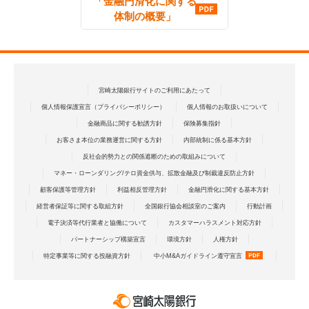
「金融円滑化に関する
体制の概要」
宮崎太陽銀行サイトのご利用にあたって
個人情報保護宣言（プライバシーポリシー）
個人情報のお取扱いについて
金融商品に関する勧誘方針
保険募集指針
お客さま本位の業務運営に関する方針
内部統制に係る基本方針
反社会的勢力との関係遮断のための取組みについて
マネー・ローンダリング/テロ資金供与、拡散金融及び制裁違反防止方針
顧客保護等管理方針
利益相反管理方針
金融円滑化に関する基本方針
経営者保証等に関する取組方針
全国銀行協会相談室のご案内
行動計画
電子決済等代行業者と協働について
カスタマーハラスメント対応方針
パートナーシップ構築宣言
環境方針
人権方針
特定事業等に関する投融資方針
中小M&Aガイドライン遵守宣言