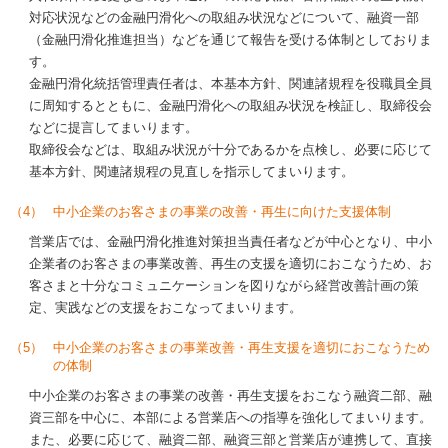
対応状況などの金融円滑化への取組み状況などについて、融資一部
（金融円滑化推進担当）などを通じて報告を受ける体制としておりま
す。
金融円滑化統括管理責任者は、本基本方針、関連諸規程を役職員全員
に周知するとともに、金融円滑化への取組み状況を検証し、取締役会
などに提言してまいります。
取締役会などは、取組み状況が十分であるかを点検し、必要に応じて
基本方針、関連諸規程の見直しを指示してまいります。
（4）
中小企業のお客さまの事業の改善・再生に向けた支援体制
営業店では、金融円滑化推進対策担当責任者などが中心となり、中小
企業者のお客さまの事業改善、再生の支援を適切におこなうため、お
客さまと十分なコミュニケーションを図りながら経営改善計画の策
定、実践などの支援をおこなってまいります。
（5）
中小企業のお客さまの事業改善・再生支援を適切におこなうため
の体制
中小企業のお客さまの事業の改善・再生支援をおこなう融資二部、融
資三部を中心に、本部による営業店への指導を強化してまいります。
また、必要に応じて、融資二部、融資三部と営業店が連携して、直接