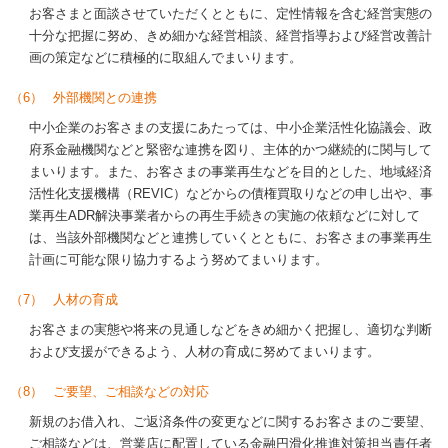
お客さまと面談させていただくとともに、定性情報を含む経営実態の
十分な把握に努め、きめ細かな経営相談、経営指導および経営改善計
画の策定などに積極的に取組んでまいります。
（6）
外部機関との連携
中小企業のお客さまの支援にあたっては、中小企業活性化協議会、政
府系金融機関などと緊密な連携を図り、主体的かつ継続的に関与して
まいります。また、お客さまの事業再生などを目的とした、地域経済
活性化支援機構（REVIC）などからの債権買取りなどの申し出や、事
業再生ADR解決事業者からの再生手続きの実施の依頼などに対して
は、当該外部機関などと連携していくとともに、お客さまの事業再生
計画に可能な限り協力するよう努めてまいります。
（7）
人材の育成
お客さまの実態や将来の見通しなどをきめ細かく把握し、適切な判断
および支援ができるよう、人材の育成に努めてまいります。
（8）
ご要望、ご相談などの対応
新規のお借入れ、ご返済条件の変更などに関するお客さまのご要望、
ご相談などは、営業店に配置している金融円滑化推進対策担当責任者