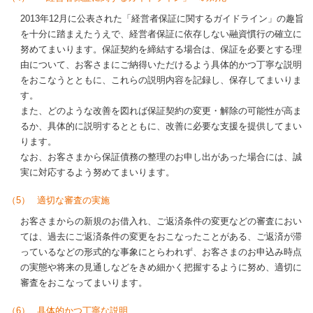
2013年12月に公表された「経営者保証に関するガイドライン」の趣旨
を十分に踏まえたうえで、経営者保証に依存しない融資慣行の確立に
努めてまいります。保証契約を締結する場合は、保証を必要とする理
由について、お客さまにご納得いただけるよう具体的かつ丁寧な説明
をおこなうとともに、これらの説明内容を記録し、保存してまいりま
す。
また、どのような改善を図れば保証契約の変更・解除の可能性が高ま
るか、具体的に説明するとともに、改善に必要な支援を提供してまい
ります。
なお、お客さまから保証債務の整理のお申し出があった場合には、誠
実に対応するよう努めてまいります。
（5）
適切な審査の実施
お客さまからの新規のお借入れ、ご返済条件の変更などの審査におい
ては、過去にご返済条件の変更をおこなったことがある、ご返済が滞
っているなどの形式的な事象にとらわれず、お客さまのお申込み時点
の実態や将来の見通しなどをきめ細かく把握するように努め、適切に
審査をおこなってまいります。
（6）
具体的かつ丁寧な説明