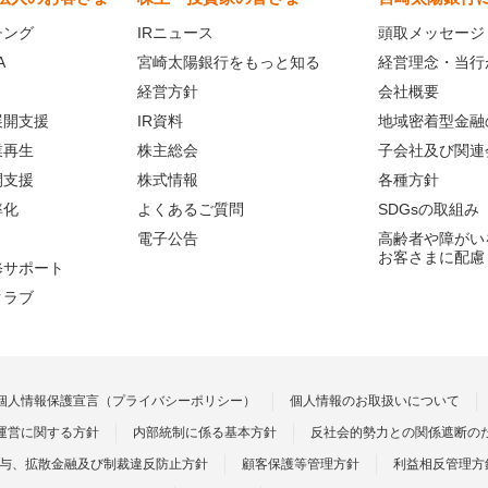
チング
IRニュース
頭取メッセージ
A
宮崎太陽銀行をもっと知る
経営理念・当行
経営方針
会社概要
展開支援
IR資料
地域密着型金融
業再生
株主総会
子会社及び関連
開支援
株式情報
各種方針
率化
よくあるご質問
SDGsの取組み
電子公告
高齢者や障がい
お客さまに配慮
修サポート
クラブ
個人情報保護宣言（プライバシーポリシー）
個人情報のお取扱いについて
運営に関する方針
内部統制に係る基本方針
反社会的勢力との関係遮断の
供与、拡散金融及び制裁違反防止方針
顧客保護等管理方針
利益相反管理方