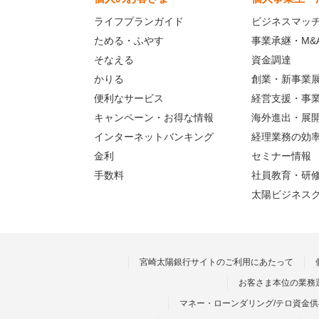
ライフプランガイド
ビジネスマッ
ためる・ふやす
事業承継・M&
そなえる
資金調達
かりる
創業・新事業
便利なサービス
経営支援・事
キャンペーン・お得な情報
海外進出・展
インターネットバンキング
経理業務の効
金利
セミナー情報
手数料
社員教育・研
太陽ビジネス
宮崎太陽銀行サイトのご利用にあたって
お客さま本位の業務
マネー・ローンダリング/テロ資金