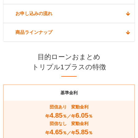
お申し込みの流れ
商品ラインナップ
目的ローンおまとめ
トリプル1プラスの特徴
基準金利
団信あり 変動金利
4.85
6.05
年
％／年
％
団信なし 変動金利
4.65
5.85
年
％／年
％