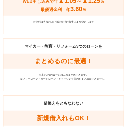
▲1.05
▲1.25
～
WEB申し込みで
年
％
3.60
最優遇金利 年
％
※金利は当行および保証会社の審査により決定します
マイカー・教育・リフォーム
3つのローンを
まとめるのに最適！
※上記3つのローンのみおまとめできます。
※フリーローン・カードローン・キャッシング等のおまとめはできません。
借換えをともなわない
新規借入れもOK！