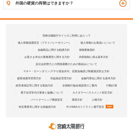
外国の硬貨の両替はできますか？
宮崎太陽銀行サイトのご利用にあたって
個人情報保護宣言（プライバシーポリシー）
個人情報のお取扱いについて
金融商品に関する勧誘方針
保険募集指針
お客さま本位の業務運営に関する方針
内部統制に係る基本方針
反社会的勢力との関係遮断のための取組みについて
マネー・ローンダリング/テロ資金供与、拡散金融及び制裁違反防止方針
顧客保護等管理方針
利益相反管理方針
金融円滑化に関する基本方針
経営者保証等に関する取組方針
全国銀行協会相談室のご案内
行動計画
電子決済等代行業者と協働について
カスタマーハラスメント対応方針
パートナーシップ構築宣言
環境方針
人権方針
特定事業等に関する投融資方針
中小M&Aガイドライン遵守宣言