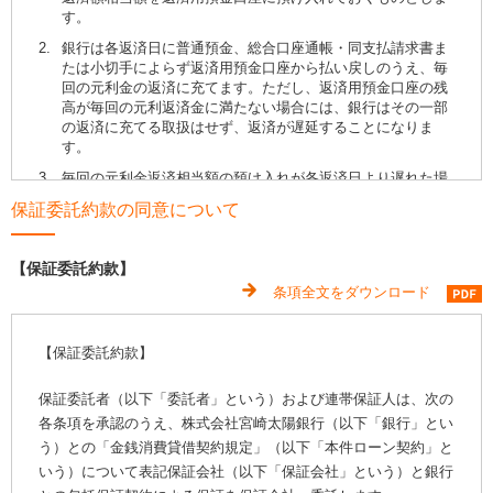
す。
【本人確認資料】
（2）
融資取引における期日管理等、継続的なお取引における
管理のため
2.
銀行は各返済日に普通預金、総合口座通帳・同支払請求書ま
本人確認資料は、次の①と②の画像をお送りください（本
たは小切手によらず返済用預金口座から払い戻しのうえ、毎
人確認資料は2点必要です）。
（3）
返済能力の調査
回の元利金の返済に充てます。ただし、返済用預金口座の残
①
運転免許証
高が毎回の元利返済金に満たない場合には、銀行はその一部
（4）
お申込や継続的なご利用等に際しての判断のため
の返済に充てる取扱はせず、返済が遅延することになりま
②
マイナンバーカード
（5）
債権管理、市場調査、統計分析
す。
運転免許証の住所変更をされている場合、裏面の画像
（6）
ご本人さまとの契約や法令等に基づく権利の行使や義務
もお送りください（マイナンバーカードは裏面不
3.
毎回の元利金返済相当額の預け入れが各返済日より遅れた場
の履行
要）。
合には、銀行は元利返済金と損害金の合計額をもって前項と
保証委託約款の同意について
住所変更等のお手続きがお済みでない場合は、お申込
同様の取扱ができるものとします。
（7）
お取引の解約やお取引解約後の事後管理のため
み出来ません。
（8）
お取引を適切かつ円滑に履行するため
第2条（繰り上げ返済）
【保証委託約款】
【資金使途確認資料】
（9）
保証人への非保証債務残高返済状況等に関する情報の提
1.
借主が、この契約による債務を期限前に繰り上げて返済でき
条項全文をダウンロード
供のため
る日は、最終手続表示サイトにおいて同意いただいた毎月の
資金使途確認資料は、次の③と④の画像をお送りくださ
返済日としこの場合には繰り上げ返済日の10日前までに銀行
い。
（10）
保証会社が与信判断、与信後の管理等、適切な業務の遂
へ通知するものとします。
行を実施するにあたり、必要な情報を銀行に提供するた
【保証委託約款】
③
合格通知書、在学証明書、学生証等、在学中（または
め
2.
一部繰り上げ返済をする場合には、下表のとおり取り扱うも
入学予定）であることが確認できる資料
のとします。
保証委託者（以下「委託者」という）および連帯保証人は、次の
④
資金使途がわかる資料（入学金の納付書、授業料の納
第3条 個人情報の第三者提供に関する同意
各条項を承認のうえ、株式会社宮崎太陽銀行（以下「銀行」とい
付書、住居の賃貸借契約書等）
1.
銀行と保証会社の間で提供される個人情報の内容および利用
繰り上げ返済できる金額
繰り上げ返済日に続く月単位の返済元金の合計
う）との「金銭消費貸借契約規定」（以下「本件ローン契約」と
目的
確認資料が不足している場合や、内容に不備がある場合
いう）について表記保証会社（以下「保証会社」という）と銀行
私は、本申込および本取引にかかる情報を含む私に関する下
は、再度メールにてご案内いたします。再アップロードは