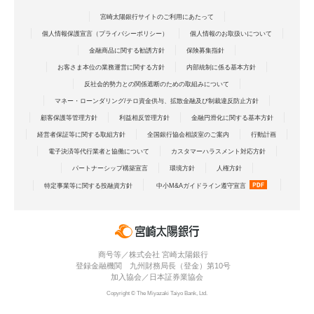
必要となりますのでご注意ください。
サービサーへの債権管理回収業務の委託に伴って、当該業務
2.
次の各場合には、借主は、銀行からの請求によって、この契
当したとき、若しくは同条第2項各号の何れかに該当する
（例） 1月と7月、2月と8月は可能 1月と6月、2月
宮崎太陽銀行サイトのご利用にあたって
上必要な範囲でサービサー間で相互に私の個人情報が提供さ
約による債務全額について期限の利益を失い、最終手続表示
行為をし、又は同条第1項の規定に基づく表明・確約に関
と7月は不可
れることについて同意します。
サイトにおいて同意いただいた返済方法方法によらず、直ち
個人情報保護宣言（プライバシーポリシー）
個人情報のお取扱いについて
して虚偽の申告をしたことが判明したとき
にこの契約による債務全額を返済するものとします。
ご契約後（ご融資後）に一括返済をご希望の場合は、返済
⑧
保証会社に対する住所変更の届出を怠る等、委託者の責
金融商品に関する勧誘方針
保険募集指針
3.
債権譲渡・証券化
用普通預金口座通帳・お届印ご持参のうえ、お取引の営業
めに帰すべき事由によって、保証会社において委託者の
ローン債権は、債権譲渡・証券化などの形式で、他の事業者
①
借主が銀行との一切の取引約定の一つでも違反したと
お客さま本位の業務運営に関する方針
内部統制に係る基本方針
店窓口へのご来店が必要となりますのでご注意ください。
所在が不明となったとき
等に移転することがあります。私は、その際に、私の個人情
き。
反社会的勢力との関係遮断のための取組みについて
また、ご融資のお取引店が「たいようネット支店」の場合
⑨
委託者が銀行または保証会社との取引約定に違反したと
報が当該債権譲渡または証券化のために必要な範囲で、債権
②
連帯保証人に前項各号の一つ、または前号の事実があっ
は、別途定める方法によりお手続きとなりますので、「た
き
マネー・ローンダリング/テロ資金供与、拡散金融及び制裁違反防止方針
譲渡先または証券化のために設立された特定目的会社等に書
たとき
いようネット支店」までご連絡ください。
⑩
委託者が銀行または保証会社に虚偽の資料提出または報
面または電子的方法、磁気的方式その他の方法により提供さ
顧客保護等管理方針
利益相反管理方針
金融円滑化に関する基本方針
告をしたとき
れることに同意します。
③
債権保全のために特に必要と認められる事情があると
お申込みから最終手続きまで3ヵ月を超える場合は、再度
経営者保証等に関する取組方針
全国銀行協会相談室のご案内
行動計画
⑪
前各号のほか求償権の保全を必要とする相当の事由が生
き。
お申込みが必要となります。
じたとき
電子決済等代行業者と協働について
カスタマーハラスメント対応方針
その場合は、再度当行および保証会社による審査がござい
第4条 個人情報の外部委託
パートナーシップ構築宣言
環境方針
人権方針
ますのでご了承ください。
2.
保証会社が本条により求償権を行使する場合には、民法第46
第6条（銀行からの相殺）
銀行は、上記利用目的の達成に必要な範囲で、他の事業者等にお
1条に基づく抗弁権を主張しません。担保がある場合も同様
1.
銀行は、この契約による債務のうち各返済日が到来したも
特定事業等に関する投融資方針
中小M&Aガイドライン遵守宣言
客様の個人情報の処理の全部または一部を委託する場合、個人情
とします。
の、または前条によって返済しなければならないこの契約に
報の保護に関して一定の基準を満たす委託先を選定したうえで、
よる債務全額と、借主の銀行に対する預金その他の債権と
必要かつ適切な監督を致します。
を、その債権の期限いかんにかかわらず相殺できます。
第5条（連帯保証）
1.
連帯保証人は、各条項を承認の上、委託者が本契約によって
2.
前項の相殺ができる場合には、当行は事前の通知および所定
第5条 個人情報の個人情報信用機関への提供・登録・利用につ
負担する一切の債務について、委託者と連帯して債務履行の
商号等／株式会社 宮崎太陽銀行
の手続きを省略し、借主の代わりに諸預け金の払い戻しを受
責を負います。
いて
登録金融機関 九州財務局長（登金）第10号
け、この債務の返済に充当することができます。
加入協会／日本証券業協会
1.
個人情報の利用
2.
金融機関または保証会社に差し入れた担保、保証人につい
3.
前項によって相殺する場合には、債権債務の利息および損害
私は、銀行および保証会社（以下「銀行等」という）が加盟
Copyright © The Miyazaki Taiyo Bank, Ltd.
て、金融機関又は保証会社が変更、削除、返還等をしても、
金の計算期間は、相殺計算実行日の日までとし、預金その他
する個人信用情報機関（以下「加盟先機関」という）および
連帯保証人の責任に変動を生じないものとします。金融機関
の債権の利率については、預金規定等の定めによります。た