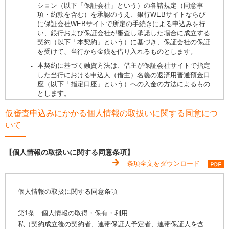
ション（以下「保証会社」という）の各諸規定（同意事
項・約款を含む）を承認のうえ、銀行WEBサイトならび
に保証会社WEBサイトで所定の手続きによる申込みを行
い、銀行および保証会社が審査し承諾した場合に成立する
契約（以下「本契約」という）に基づき、保証会社の保証
を受けて、当行から金銭を借り入れるものとします。
本契約に基づく融資方法は、借主が保証会社サイトで指定
した当行における申込人（借主）名義の返済用普通預金口
座（以下「指定口座」という）への入金の方法によるもの
とします。
2.
お申込時の留意点
仮審査申込みにかかる個人情報の取扱いに関する同意につ
必ず申込人ご本人さまが、ご入力ください。
いて
お申込みは、当行に口座をお持ちの方はご自宅またはご勤
務先が当行本支店の営業エリア内の方のみ、当行に口座を
【個人情報の取扱いに関する同意条項】
お持ちでない方はご自宅またはご勤務先が宮崎県・鹿児島
条項全文をダウンロード
県（離島を除く）の方に限ります。
『「ニュー教育ローンWEB完結型」ご利用にあたっての
同意事項』「個人情報の取扱いに関する同意事項」「金銭
個人情報の取扱に関する同意条項
消費貸借契約規定」「保証委託約款」の内容を熟読してい
ただき、ご確認のうえお申込みください。また、商品内容
第1条 個人情報の取得・保有・利用
につきましては、別紙「商品概要書」をご確認ください。
私（契約成立後の契約者、連帯保証人予定者、連帯保証人を含