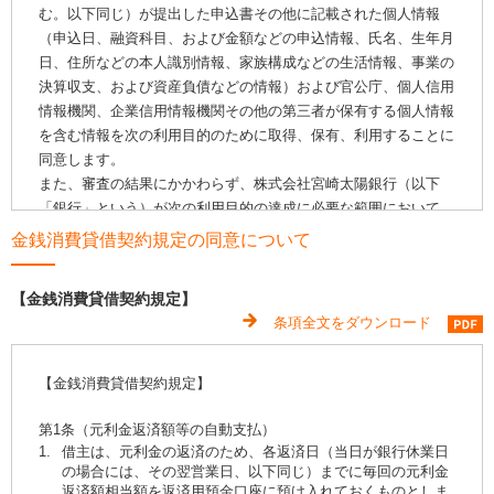
当行へのお届けの住所・氏名等と現住所・氏名等が異なる
む。以下同じ）が提出した申込書その他に記載された個人情報
場合は、当行の窓口へご来店のうえ、当行所定の「変更
（申込日、融資科目、および金額などの申込情報、氏名、生年月
届」をご提出いただき変更手続きが完了した後のお手続き
となります。
日、住所などの本人識別情報、家族構成などの生活情報、事業の
決算収支、および資産負債などの情報）および官公庁、個人信用
ご連絡用のメールアドレスを間違ってご登録された場合
や、お客さまが迷惑メール対策等で指定受信を設定されて
情報機関、企業信用情報機関その他の第三者が保有する個人情報
いる場合に審査結果のご連絡が届かないことがございま
を含む情報を次の利用目的のために取得、保有、利用することに
す。次のメールアドレスからのメールを受信できるよう、
同意します。
あらかじめご確認をお願いいたします。
また、審査の結果にかかわらず、株式会社宮崎太陽銀行（以下
メールアドレス
「銀行」という）が次の利用目的の達成に必要な範囲において、
webbank@orico.co.jp
個人情報を一定期間保有することに同意します。
金銭消費貸借契約規定の同意について
koyu006@taiyobank.co.jp
第2条 個人情報の利用目的
審査の結果、承諾となったお客さまには、ご本人様の確認
【金銭消費貸借契約規定】
銀行が、個人情報の保護に関する法律に基づき、利用目的の達成
およびお申込み内容の確認のため、携帯電話もしくはご自
条項全文をダウンロード
宅へお電話をいたします。お申込み受付日を含め5営業日
に必要な範囲で、個人情報を取得、保有、利用することに同意い
を経過してもご連絡が取れない場合は、お申込みをキャン
たします。なお、特定の個人情報の利用目的が、銀行法施行規則
セルさせていただく場合がございます。
第13条の7等に基づき限定されている場合には、当該利用目的以
【金銭消費貸借契約規定】
その他、当行が適正でないと判断した場合
外で利用しません。
・利用目的
3.
確認資料のアップロードについて
第1条（元利金返済額等の自動支払）
融資取引（外国為替取引も含む）に関する利用
1.
借主は、元利金の返済のため、各返済日（当日が銀行休業日
審査の段階でご本人確認資料および資金使途確認資料のア
（1）
犯罪収益移転防止法に基づくご本人さまの確認やお取引
の場合には、その翌営業日、以下同じ）までに毎回の元利金
ップロード依頼メールをお送りします。
資格の確認
返済額相当額を返済用預金口座に預け入れておくものとしま