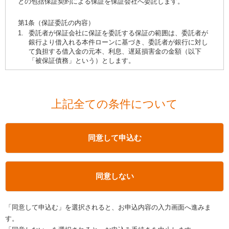
返済元金に応じて、以降の各返済日を繰り上げ
との包括保証契約による保証を保証会社へ委託します。
記情報が、保証会社における本申込の受付、資格確認、保証
2回まで可能ですが、3回不備があった場合は再度はじめか
返済日の繰り上げ
のとします。
の審査、保証の決定、保証取引の継続的な管理、加盟する個
らお申込みが必要となります。
人信用情報機関への提供、法令等や契約上の権利の行使や義
第1条（保証委託の内容）
務の履行、市場調査等研究開発、取引上必要な各種郵便物の
【年収確認資料】
1.
委託者が保証会社に保証を委託する保証の範囲は、委託者が
繰り上げ返済できる金額返済日の繰り上げ
送付、金融商品やサービス等の各種ご提案、その他私との取
銀行より借入れる本件ローンに基づき、委託者が銀行に対し
お申込金額が300万円を超える場合、年収確認資料が必要
繰り上げ返済日に続く月単位の返済元金の合計額返済元金に応じ
引が適切かつ円滑に履行されるために、銀行より保証会社に
て負担する借入金の元本、利息、遅延損害金の金額（以下
です。
書面または磁気的方式その他の方法により提供されることに
て、以降の各返済日を繰り上げします。この場合にも、繰り上げ
「被保証債務」という）とします。
給与所得者の場合：源泉徴収票 または 所得証明書など
同意します。
返済後に適用する利率は、最終手続表示サイトにおいて同意いた
法人代表者の場合：所得証明書 または 住民税課税決定
2.
委託者と保証会社との保証委託契約（以下「本契約」とい
（1）
氏名、住所、連絡先、家族に関する情報、勤務先に関
だいたとおりとし、変わらないものとします。
通知書などの公的証明
う）は、保証会社が保証を適当と認めて保証決定を行い、本
する情報、資産・負債に関する情報、借入要領に関す
個人事業主の場合：所得証明書 または 確定申告書
件ローン契約に基づき委託者が銀行より金銭を借入た時に成
る情報、本申込書ならびに付属書面等本申込にあたり
上記全ての条件について
第3条（利率の変更）
立するものとします。
4.
ご融資金の振込等について
提出する書面に記載の全ての情報
1.
利息、損害金の割合は金融情勢の変化その他相当の事由があ
3.
被保証債務の内容は、本件ローン契約、その他ローン本契約
ご融資時の学校等の資金使途先（入学金や授業料等）への
る場合には、一般に行われる程度のものに変更されることに
（2）
銀行における借入残高、借入期間、金利、返済額、返
に付随または関連して委託者と銀行との間で締結された契約
お振込や納付は銀行側では行いません。お振込や納付が必
同意します。
済日等本取引に関する情報
の各条項によるものとします。
同意して申込む
要な方は当行窓口や指定の金融機関等でお手続きくださ
2.
この契約による借入利率変更が変動金利の場合、借主（およ
（3）
銀行における預金残高情報、他の借入金の残高情報・
い。
び連帯保証人）は、別途銀行所定の特約書を差し入れ、その
返済状況等、私の銀行における取引情報（過去のもの
第2条（保証料）
5.
ご融資金利について
約定に従うものとします。
を含む）
1.
委託者は、保証会社の保証により銀行から借り入れをしたと
きは、銀行が保証会社に対して保証会社所定の保証料を委託
同意しない
本契約に適用される利率は、変動金利となります。
（4）
延滞情報を含む本取引の返済に関する情報
第4条（担保）
者が支払った利息及び支払うべき利息の中から支払うことを
本契約の借入利率は、当行の短期プライムレート（以下
（5）
銀行が保証会社に対して代位弁済を請求するにあたり
承認いたします。
1.
債権保全を必要とする相当の事由が生じた場合には、銀行か
「基準金利」という）の変更に伴って引き上げ、または引
必要な情報
らの請求により、借主は遅滞なく債権を保全しうる担保・保
「同意して申込む」を選択されると、お申込内容の入力画面へ進みま
き下げられるものとします。
証人をたて、またはこれを追加・変更します。
第3条（担保・保証人）
また、本申込および本取引にかかる情報を含む私に関する下
ただし、金融情勢の変化、その他相当の事由により基準金
す。
1.
委託者は、保証会社が債権の保全を必要とする相当の事由が
記情報が、銀行における保証審査結果の確認、保証取引の状
利が廃止された場合には、借入利率は、基準金利に代えて