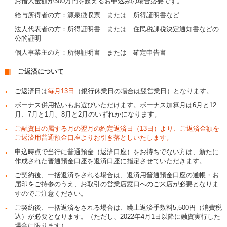
お借入金額が300万円を超えるお申込みの場合必要です。
給与所得者の方：源泉徴収票 または 所得証明書など
法人代表者の方：所得証明書 または 住民税課税決定通知書などの
公的証明
個人事業主の方：所得証明書 または 確定申告書
ご返済について
ご返済日は
毎月13日
（銀行休業日の場合は翌営業日）となります。
ボーナス併用払いもお選びいただけます。ボーナス加算月は6月と12
月、7月と1月、8月と2月のいずれかになります。
ご融資日の属する月の翌月の約定返済日（13日）より、ご返済金額を
ご返済用普通預金口座よりお引き落としいたします。
申込時点で当行に普通預金（返済口座）をお持ちでない方は、新たに
作成された普通預金口座を返済口座に指定させていただきます。
ご契約後、一括返済をされる場合は、返済用普通預金口座の通帳・お
届印をご持参のうえ、お取引の営業店窓口へのご来店が必要となりま
すのでご注意ください。
ご契約後、一括返済をされる場合は、繰上返済手数料5,500円（消費税
込）が必要となります。（ただし、2022年4月1日以降に融資実行した
場合に限ります）