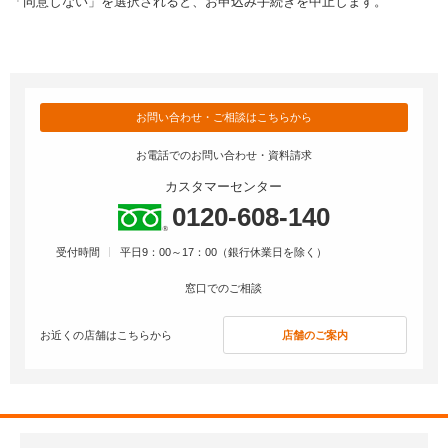
「同意しない」を選択されると、お申込み手続きを中止します。
第5条（期限前の全額返済義務）
生じたときは保証会社からの請求により直ちに保証会社の承
況の確認、代位弁済の完了の確認のほか、本取引および他の
当行の定める利率となることとし、この利率の変更に伴い
認する担保または連帯保証人を差入れます。
1.
借主について次の各号の事由が一つでも生じた場合には、借
与信取引等継続的な取引に関する判断およびそれらの管理、
引き上げられ、または引き下げられるものとします。
主はこの契約による債務全額について期限の利益を失い、最
加盟する個人信用情報機関への提供、法令等や契約上の権利
本契約における借入利率の変更基準日（以下「基準日」と
終手続表示サイトにおいて同意いただいた返済方法によら
の行使や義務の履行、市場調査等研究開発、取引上必要な各
第4条（求償権の事前行使）
いう）は、毎年10月1日（当日当行が休業日の場合は翌営
ず、直ちにこの契約による債務全額を返済します。
種郵便物の送付、金融商品やサービスの各種ご案内、その他
1.
委託者について、次の各号の事由が一つでも生じたときは、
業日）とし、前回基準日における基準金利と原基準日にお
私との取引が適切かつ円滑に履行されるために、保証会社よ
保証会社は、第6条による代位弁済前であっても、通知・催
①
借主が銀行に対するこの契約による債務の返済を1回でも
ける基準金利の差をもって借入利率を引き上げ、または引
お問い合わせ・ご相談はこちらから
り銀行に提供されることに同意します。
告を要せず、かつ何ら担保の提供をすることなく、委託者に
遅延したとき。
き下げするものとします。
対し、直ちに被保証債務に相当する金額を求償することがで
（1）
氏名、住所、連絡先、家族に関する情報、勤務先に関
また、新利率の適用は基準日の属する年の翌年1月の約定
お電話でのお問い合わせ・資料請求
②
銀行に対する上記以外の債務の一つでも期限に返済しな
きるものとし、委託者は直ちにこれを支払うものとします。
する情報、資産・負債に関する情報、借入要領に関す
返済日の翌日からとし、同年2月の約定返済日から新利率
かったとき。
①
仮差押、仮処分、強制執行、競売、滞納処分の申立を受
る情報、本申込書ならびに付属書面等本申込にあたり
カスタマーセンター
適用による返済が始まるものとします。
けたとき、仮登記担保権の実行通知が到達したとき、破
提出する書面に記載の全ての情報
③
仮差押、差押もしくは競売の申請または後見開始の審
0120-608-140
産、民事再生手続開始、特定調停手続開始その他これに
2022年3月1日現在の当行の短期プライムレートは2.375％
判、保佐開始の審判、破産、調停、民事再生手続き開始
（2）
保証会社での保証審査の結果に関する情報
類する手続開始の申立があったとき、または清算の手続
となります。
の申し立てがあったとき。
に入ったとき
受付時間
平日9：00～17：00（銀行休業日を除く）
（3）
保証番号や保証料金額等、保証会社における取引に関
6.
ご返済について
④
借主が租税公課を滞納して督促を受けたとき、または保
②
手形交換所の取引停止処分を受けたとき、または電子債
する情報
全差押を受けたとき。
権記録機関の支払不能処分を受けたとき
窓口でのご相談
ご返済日は、毎月13日（銀行休業日の場合は翌営業日）と
③
前各号の他、債務整理に関して裁判所の関与する手続き
（4）
保証会社における、保証残高情報、保証にかかる継続
なります。
⑤
借主が支払いを停止したとき。
を申し立てたとき等、支払いを停止したと認められる事
的な取引に関する判断およびそれらの管理、他の取引
ご融資日の属する月の翌月の約定返済日（13日）より、毎
お近くの店舗はこちらから
店舗のご案内
実が発生したとき
に関する情報等、銀行における取引管理に必要な情報
⑥
借主が手形交換所の取引停止処分を受けたとき。
月のご返済金額をご返済用普通預金口座よりお引落しいた
④
公租公課につき差押または保全差押を受けたとき
（5）
銀行の代位弁済請求に対する代位弁済完了に関する情
⑦
借主が住所変更の届出を怠るなど、借主の責めに帰すべ
します。毎月のご返済額は、「返済予定表」をご確認くだ
⑤
担保物件が滅失したとき。または、担保物件について、
報等、代位弁済手続に必要な情報
き事由によって銀行に借主の所在が不明になったとき。
さい。「返済予定表」は、お客さまのご自宅住所宛にご融
差押、仮差押、または競売開始決定がなされたとき
資後に郵送いたします。
⑥
銀行または保証会社に対する債務の一部でも履行を延期
（6）
代位弁済完了後の返済状況等に関する情報
⑧
借主を被保険者、銀行を保険契約者兼保険受取人とする
したとき
団体信用生命保険契約上の保険事故が発生したとき。
ボーナス併用のお支払をご希望の場合は、半年間の間隔が
2.
サービサーへの債権管理回収業務の委託
⑦
第16条第1項に規定する暴力団員等若しくは同項各号に該