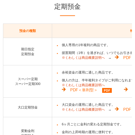
定期預金
預金の種類
特
個人専用の1年複利の商品です。
期日指定
据置期間（1年）を過ぎれば、いつでもお引き出
定期預金
※くわしくは商品概要説明へ
→
PDF
余裕資金の運用に適した商品です。
スーパー定期
個人の方は、半年複利タイプがご利用になれます
スーパー定期300
※くわしくは商品概要説明へ
PDF＜単利型＞
大口資金の運用に適した商品です。
大口定期預金
※くわしくは商品概要説明へ
→
PDF
6ヶ月ごとに金利の変わる定期預金です。
変動金利
金利の上昇時期の運用に便利です。