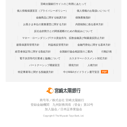
宮崎太陽銀行サイトのご利用にあたって
個人情報保護宣言（プライバシーポリシー）
個人情報のお取扱いについて
金融商品に関する勧誘方針
保険募集指針
お客さま本位の業務運営に関する方針
内部統制に係る基本方針
反社会的勢力との関係遮断のための取組みについて
マネー・ローンダリング/テロ資金供与、拡散金融及び制裁違反防止方針
顧客保護等管理方針
利益相反管理方針
金融円滑化に関する基本方針
経営者保証等に関する取組方針
全国銀行協会相談室のご案内
行動計画
電子決済等代行業者と協働について
カスタマーハラスメント対応方針
パートナーシップ構築宣言
環境方針
人権方針
特定事業等に関する投融資方針
中小M&Aガイドライン遵守宣言
商号等／株式会社 宮崎太陽銀行
登録金融機関 九州財務局長（登金）第10号
加入協会／日本証券業協会
Copyright © The Miyazaki Taiyo Bank, Ltd.